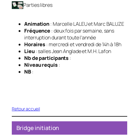
Parties libres
Animation
: Marcelle LALEU et Marc BALUZE
Fréquence
: deux fois par semaine, sans
interruption durant toute l’année
Horaires
: mercredi et vendredi de 14h à 18h
Lieu
: salles Jean Anglade et M.H. Lafon
Nb de participants
:
Niveau requis
:
NB
:
Retour accueil
Bridge initiation