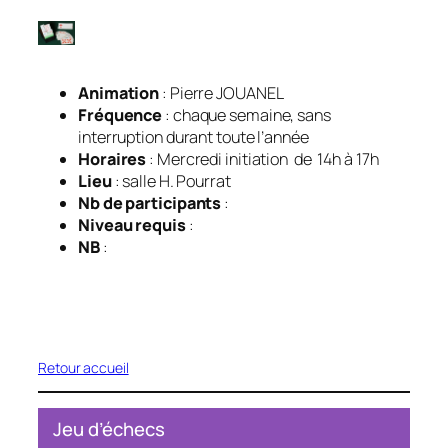
Animation
: Pierre JOUANEL
Fréquence
: chaque semaine, sans
interruption durant toute l’année
Horaires
: Mercredi initiation de 14h à 17h
Lieu
: salle H. Pourrat
Nb de participants
:
Niveau requis
:
NB
:
Retour accueil
Jeu d’échecs