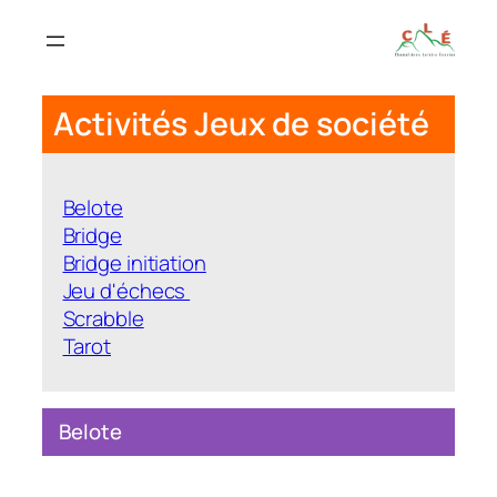
Aller
au
contenu
Activités Jeux de société
Belote
Bridge
Bridge initiation
Jeu d'échecs
Scrabble
Tarot
Belote